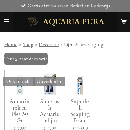
Gratis af te halen in Berkel en Rodenrijs
Ga
direct
AQUARIA PURA
naar
de
hoofdinhoud
Home
»
Shop
»
Decoratie
»
Lijm & bevestiging
Terug naar decoratie
Uitverkocht
Uitverkocht
Aquariu
Superfis
Superfis
mlijm
h
h
Fles 50
Aquariu
Scaping
Gr
mlijm
Foam
€ 7,99
€ 4,99
€ 10,99