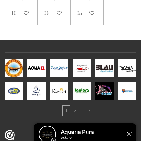
Houd mij op de hoogte
Houd mij op de hoogte
In winkelwagen
1
2