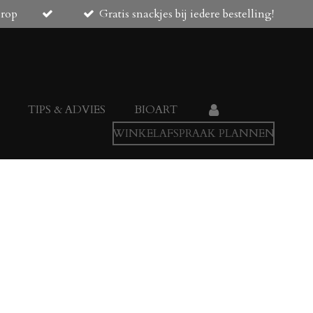
orop
Gratis snackjes bij iedere bestelling!
TIPS & ADVIES
BIOART
WINKELAFSPRAAK PLANNEN