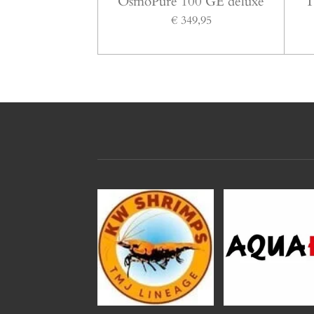
OsmoPure 100 GE deluxe
T
€ 349,95