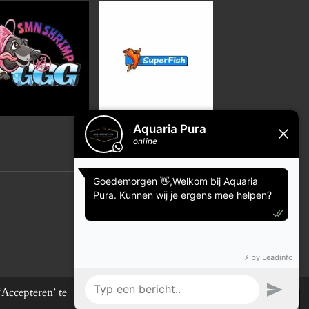
Powered by
JouwWeb
Accepteren’ te
Afwijzen
Accepteren