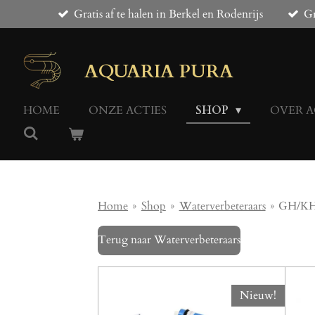
Gratis af te halen in Berkel en Rodenrijs
Gr
Ga
direct
naar
de
AQUARIA PURA
hoofdinhoud
HOME
ONZE ACTIES
SHOP
OVER A
Home
»
Shop
»
Waterverbeteraars
»
GH/KH
Terug naar Waterverbeteraars
Nieuw!