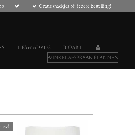
op
Gratis snackjes bij iedere bestelling!
WS
TIPS & ADVIES
BIOART
WINKELAFSPRAAK PLANNEN
euw!