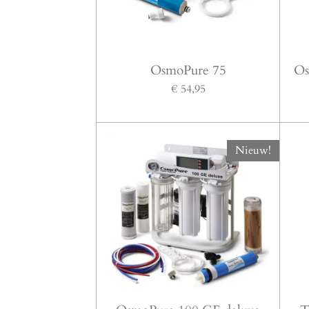
OsmoPure 75
Os
€ 54,95
Nieuw!