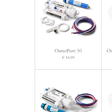
OsmoPure 50
Os
€ 44,95