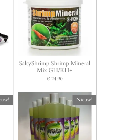
SaltyShrimp Shrimp Mineral
Mix GH/KH+
€ 24,90
euw!
Nieuw!