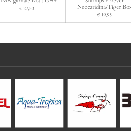
IMA garnalenzout GH+
Shrimps Forever
Neocaridina/Tiger Bo
€ 27,50
€ 19,95