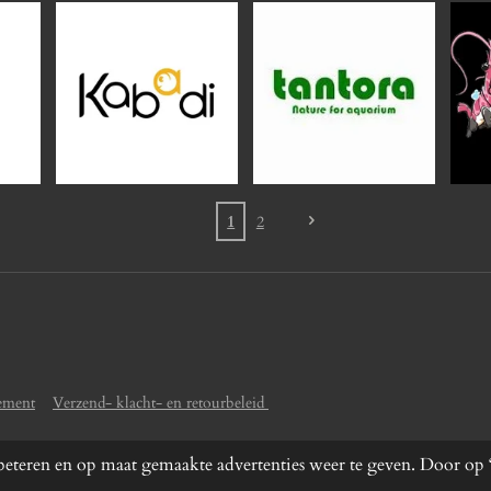
1
2
lement
Verzend- klacht- en retourbeleid
eteren en op maat gemaakte advertenties weer te geven. Door op ‘