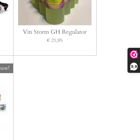
Vin Storm GH Regulator
€ 21,95
9,9
euw!