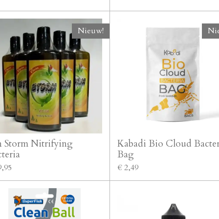
Nieuw!
Ni
 Storm Nitrifying
Kabadi Bio Cloud Bacter
teria
Bag
9,95
€ 2,49