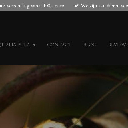
tis verzending vanaf 100,- euro
Welzijn van dieren vo
QUARIA PURA
CONTACT
BLOG
REVIEW