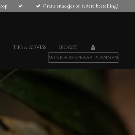
orop
Gratis snackjes bij iedere bestelling!
S
TIPS & ADVIES
BIOART
WINKELAFSPRAAK PLANNEN