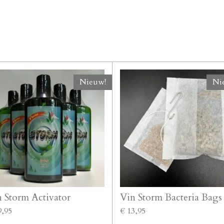
Nieuw!
Ni
 Storm Activator
Vin Storm Bacteria Bags
9,95
€ 13,95