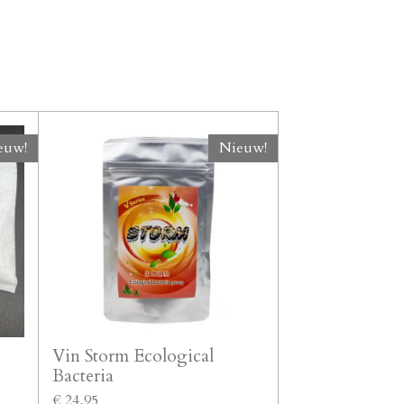
euw!
Nieuw!
Vin Storm Ecological
Bacteria
€ 24,95