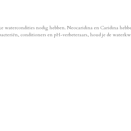
ieke watercondities nodig hebben. Neocaridina en Caridina heb
bacteriën, conditioners en pH-verbeteraars, houd je de waterkw