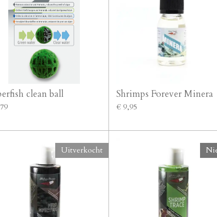
erfish clean ball
Shrimps Forever Minera
,79
€ 9,95
Uitverkocht
Ni