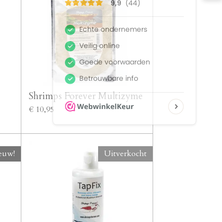
Shrimps Forever Multizyme
€ 10,95
euw!
Uitverkocht