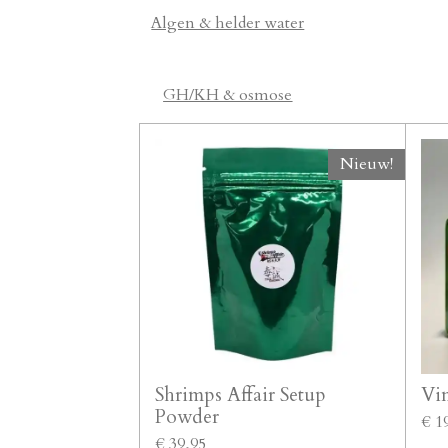
Algen & helder water
GH/KH & osmose
Nieuw!
Shrimps Affair Setup
Vin
Powder
€ 1
€ 39,95