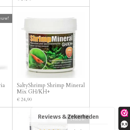
euw!
ia
SaltyShrimp Shrimp Mineral
Mix GH/KH+
€ 24,90
Nieuw!
9,9