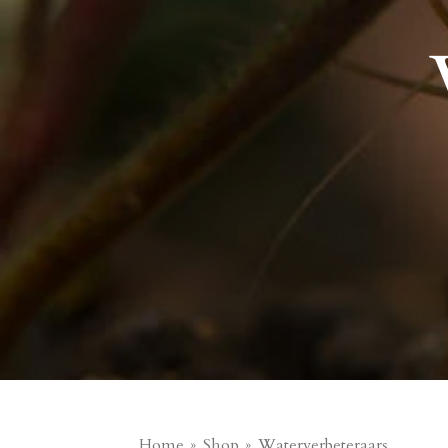
Home
»
Shop
»
Waterverbeteraars