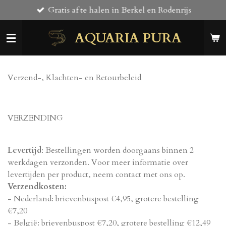
Gratis af te halen in Berkel en Rodenrijs
Ga
direct
AQUARIA PURA
naar
de
hoofdinhoud
Verzend-, Klachten- en Retourbeleid
VERZENDING
Levertijd
: Bestellingen worden doorgaans binnen 2
werkdagen verzonden. Voor meer informatie over
levertijden per product, neem contact met ons op.
Verzendkosten:
- Nederland: brievenbuspost €4,95, grotere bestelling
€7,20
- België: brievenbuspost €7,20, grotere bestelling €12,49