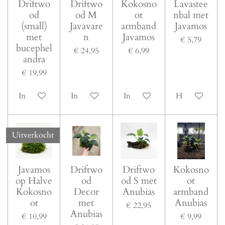
Driftwo
Driftwo
Kokosno
Lavastee
od
od M
ot
nbal met
(small)
Javavare
armband
Javamos
met
n
Javamos
€ 5,79
bucephel
€ 24,95
€ 6,99
andra
€ 19,99
In winkelwagen
In winkelwagen
In winkelwagen
Houd mij op 
Uitverkocht
Javamos
Driftwo
Driftwo
Kokosno
op Halve
od
od S met
ot
Kokosno
Decor
Anubias
armband
ot
met
Anubias
€ 22,95
Anubias
€ 10,99
€ 9,99