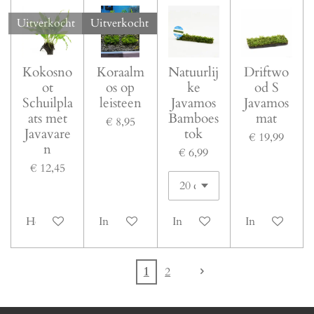
Uitverkocht
Uitverkocht
Kokosno
Koraalm
Natuurlij
Driftwo
ot
os op
ke
od S
Schuilpla
leisteen
Javamos
Javamos
ats met
Bamboes
mat
€ 8,95
Javavare
tok
€ 19,99
n
€ 6,99
€ 12,45
Houd mij op de hoogte
In winkelwagen
In winkelwagen
In winkelwag
1
2