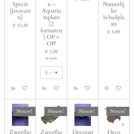
Specie
n –
Natuurlij
(Javavare
Aquariu
ke
n)
mplant
Schuilpla
(2
ats
€ 10,49
formaten
€ 8,99
) OP =
OP!
€ 3,99
€ 4,95
In winkelwagen
In winkelwagen
In winkelwagen
Houd mij op 
Nieuw!
Nieuw!
Nieuw!
Nieuw!
Zweefho
Zweefho
Decorati
Deco