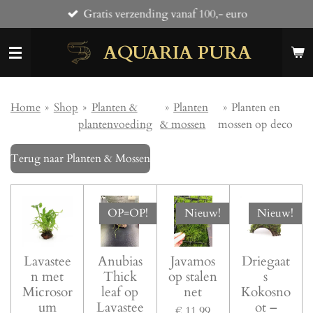
Gratis verzending vanaf 100,- euro
Ga
direct
AQUARIA PURA
naar
de
hoofdinhoud
Home
»
Shop
»
Planten &
»
Planten
»
Planten en
plantenvoeding
& mossen
mossen op deco
Terug naar Planten & Mossen
OP=OP!
Nieuw!
Nieuw!
Lavastee
Anubias
Javamos
Driegaat
n met
Thick
op stalen
s
Microsor
leaf op
net
Kokosno
um
Lavastee
ot –
€ 11,99