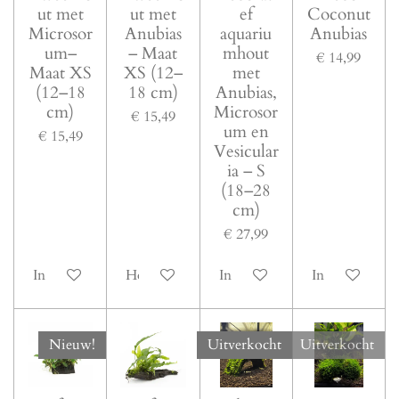
ut met
ut met
ef
Coconut
Microsor
Anubias
aquariu
Anubias
um–
– Maat
mhout
€ 14,99
Maat XS
XS (12–
met
(12–18
18 cm)
Anubias,
cm)
Microsor
€ 15,49
um en
€ 15,49
Vesicular
ia – S
(18–28
cm)
€ 27,99
In winkelwagen
Houd mij op de hoogte
In winkelwagen
In winkelwag
Nieuw!
Uitverkocht
Uitverkocht