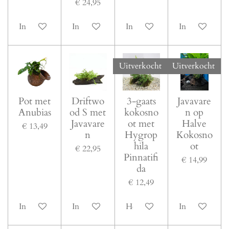
€ 24,95
In winkelwagen
In winkelwagen
In winkelwagen
In winkelwag
Uitverkocht
Uitverkocht
Pot met
Driftwo
3-gaats
Javavare
Anubias
od S met
kokosno
n op
Javavare
ot met
Halve
€ 13,49
n
Hygrop
Kokosno
hila
ot
€ 22,95
Pinnatifi
€ 14,99
da
€ 12,49
In winkelwagen
In winkelwagen
Houd mij op de hoogte
In winkelwag