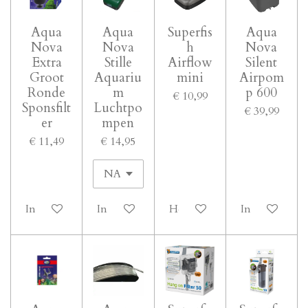
Aqua
Aqua
Superfis
Aqua
Nova
Nova
h
Nova
Extra
Stille
Airflow
Silent
Groot
Aquariu
mini
Airpom
Ronde
m
p 600
€ 10,99
Sponsfilt
Luchtpo
€ 39,99
er
mpen
€ 11,49
€ 14,95
In winkelwagen
In winkelwagen
Houd mij op de hoogte
In winkelwa