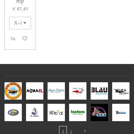
mp
€ 87,49
In winkelwagen
1
2