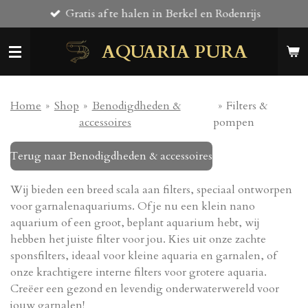
Gratis af te halen in Berkel en Rodenrijs
Ga
direct
AQUARIA PURA
naar
de
hoofdinhoud
Home
»
Shop
»
Benodigdheden &
»
Filters &
accessoires
pompen
Terug naar
Benodigdheden & accessoires
Wij bieden een breed scala aan filters, speciaal ontworpen
voor garnalenaquariums. Of je nu een klein nano
aquarium of een groot, beplant aquarium hebt, wij
hebben het juiste filter voor jou. Kies uit onze zachte
sponsfilters, ideaal voor kleine aquaria en garnalen, of
onze krachtigere interne filters voor grotere aquaria.
Creëer een gezond en levendig onderwaterwereld voor
jouw garnalen!