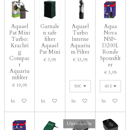
Aquael
Garnale
Aquael
Aqua
Pat Mini
n safe
Turbo
Nova
Turbo:
filter
Interne
NSF-
Krachti
Aquael
Aquariu
D200L
g
Pat Mini
m Filter
Ronde
Compac
Sponsfilt
€ 3,95
€ 33,95
t
er
Aquariu
€ 3,95
mfilter
€ 19,95
In winkelwagen
In winkelwagen
In winkelwagen
In winkelwa
Uitverkocht