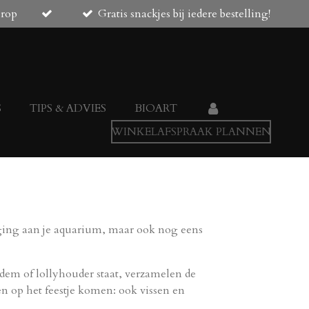
orop
Gratis snackjes bij iedere bestelling!
S
TIPS & ADVIES
BIOART
WINKELAFSPRAAK PLANNEN
eging aan je aquarium, maar ook nog eens
odem of lollyhouder staat, verzamelen de
ten op het feestje komen: ook vissen en