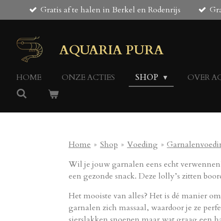
Gratis af te halen in Berkel en Rodenrijs
Gra
Ga
direct
naar
de
AQUARIA PURA
hoofdinhoud
HOME
ONZE ACTIES
SHOP
OVER A
Home
»
Shop
»
Voeding
»
Garnalenvoedi
Wil je jouw garnalen eens echt verwenne
een gezonde snack. Deze lolly’s zitten boo
Het mooiste van alles? Het is dé manier om 
garnalen zich massaal, waardoor je ze perfec
sierslakken snoepen maar wat graag een h