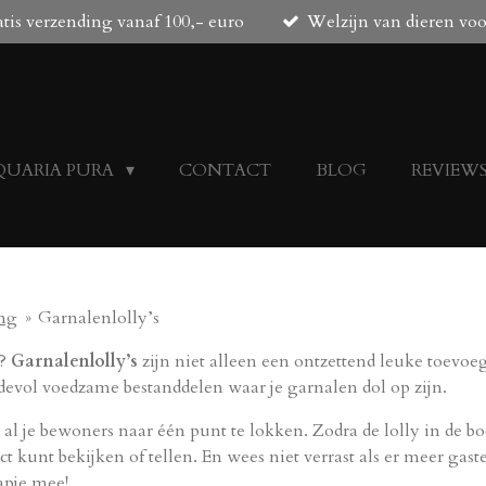
tis verzending vanaf 100,- euro
Welzijn van dieren vo
QUARIA PURA
CONTACT
BLOG
REVIEW
ng
»
Garnalenlolly’s
n?
Garnalenlolly’s
zijn niet alleen een ontzettend leuke toevo
rdevol voedzame bestanddelen waar je garnalen dol op zijn.
al je bewoners naar één punt te lokken. Zodra de lolly in de b
t kunt bekijken of tellen. En wees niet verrast als er meer gas
apje mee!