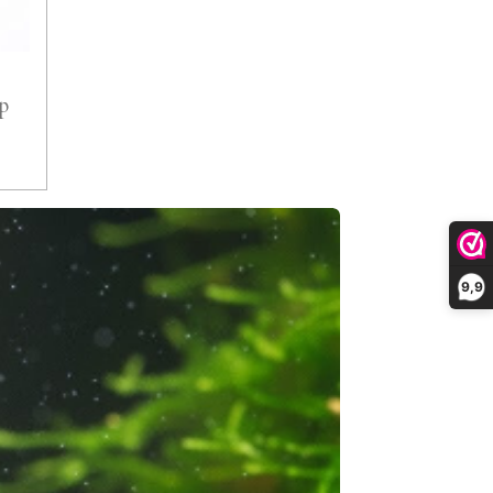
mp
9,9