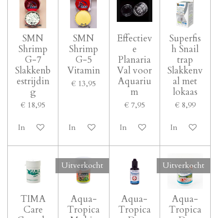
SMN
SMN
Effectiev
Superfis
Shrimp
Shrimp
e
h Snail
G-7
G-5
Planaria
trap
Slakkenb
Vitamin
Val voor
Slakkenv
estrijdin
Aquariu
al met
€ 13,95
g
m
lokaas
€ 18,95
€ 7,95
€ 8,99
In winkelwagen
In winkelwagen
In winkelwagen
In winkelwa
Uitverkocht
Uitverkocht
TIMA
Aqua-
Aqua-
Aqua-
Care
Tropica
Tropica
Tropica