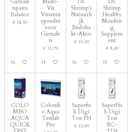
Garnale
Multi-
Dr.
Dr.
npasta
Vit
Shrimp's
Shrimp
Balance
Vitamin
Natuurli
Healthy
epoeder
jk
Moultin
€ 18,50
voor
Endoba
g
Garnale
kt-Aktiv
Supplem
n
ent
€ 10,49
€ 11,79
€ 8,49
In winkelwagen
Houd mij op de hoogte
In winkelwagen
Houd mij op 
COLO
Colomb
Superfis
SuperFis
MBO
o Aqua
h Digi
h Digi
AQUA
Testlab
Test PH
Test
QUICK
Pro
EC-
€ 13,99
TEST
TDS