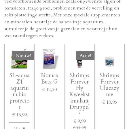
veelvoorkomende problemen zoals ongewenste algen of
parasieten, trage groei, problemen met de vervelling en
zelfs plotselinge sterfte. Met onze speciale supplementen
en mineralen herstel je de balans in je aquarium,
stimuleer je de groei van je garnalen en versterk je hun
weerstand tegen ziektes.
Nieuw!
Actie!
SL-aqua
Biomax
Shrimps
Shrimps
Z1
Beta G
Forever
Forever
aquariu
Fly
Glucazy
€ 12,50
m bio
Kweekst
me
protecto
imulant
€ 10,95
r
Druppel
s
€ 16,99
€ 9,99
€ 11,95