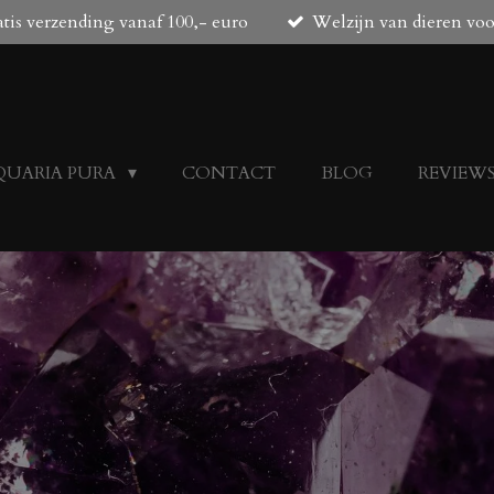
tis verzending vanaf 100,- euro
Welzijn van dieren vo
QUARIA PURA
CONTACT
BLOG
REVIEW