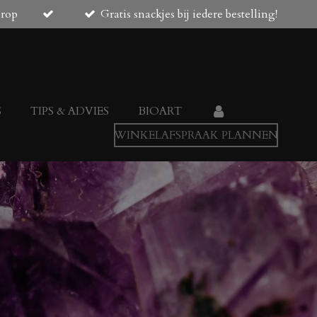
orop
Gratis snackjes bij iedere bestelling!
S
TIPS & ADVIES
BIOART
WINKELAFSPRAAK PLANNEN