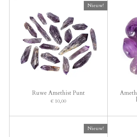
Nieuw!
Ruwe Amethist Punt
Ameth
€ 10,00
Nieuw!