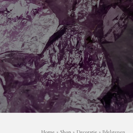
Home
»
Shop
»
Decoratie
»
Edelstenen