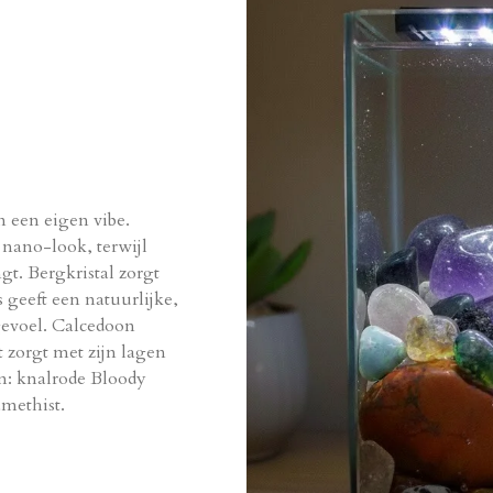
 een eigen vibe.
 nano-look, terwijl
gt. Bergkristal zorgt
is geeft een natuurlijke,
-gevoel. Calcedoon
t zorgt met zijn lagen
en: knalrode Bloody
methist.