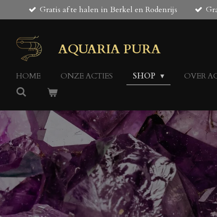
Gratis af te halen in Berkel en Rodenrijs
Gra
Ga
direct
naar
de
AQUARIA PURA
hoofdinhoud
HOME
ONZE ACTIES
SHOP
OVER A