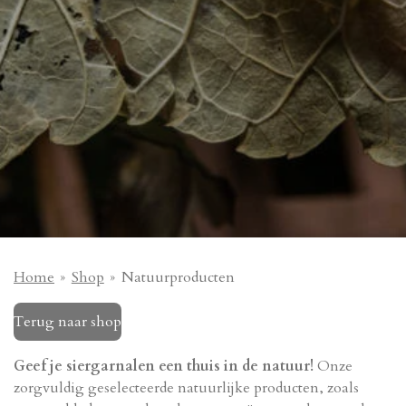
Home
»
Shop
»
Natuurproducten
Terug naar shop
Geef je siergarnalen een thuis in de natuur!
Onze
zorgvuldig geselecteerde natuurlijke producten,
zoals