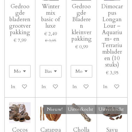
Gedroo
Winter
Gedroo
Dimocar
gde
mix
gde
pus
bladeren
basic of
Bladere
Longan
grootver
luxe
n
Lour –
pakking
kleinver
Aquariu
€ 2,49
pakking
m- en
€ 7,99
€ 3,95
Terrariu
€ 0,99
mblader
en (10
stuks)
€ 3,95
In winkelwagen
In winkelwagen
In winkelwagen
In winkelwa
Nieuw!
Uitverkocht
Uitverkocht
Cocos
Catappa
Cholla
Savu