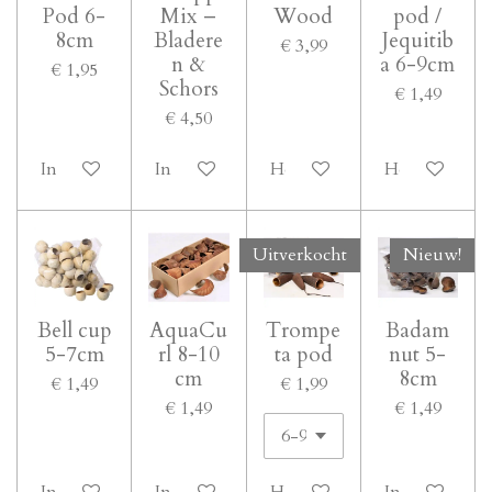
Pod 6-
Mix –
Wood
pod /
8cm
Bladere
Jequitib
€ 3,99
n &
a 6-9cm
€ 1,95
Schors
€ 1,49
€ 4,50
In winkelwagen
In winkelwagen
Houd mij op de hoogte
Houd mij op 
Uitverkocht
Nieuw!
Bell cup
AquaCu
Trompe
Badam
5-7cm
rl 8-10
ta pod
nut 5-
cm
8cm
€ 1,49
€ 1,99
€ 1,49
€ 1,49