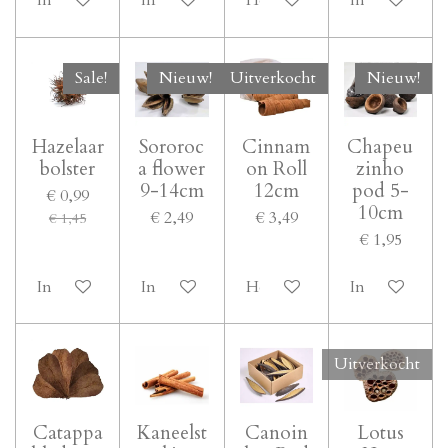
In winkelwagen
In winkelwagen
Houd mij op de hoogte
In winkelwa
Sale!
Nieuw!
Uitverkocht
Nieuw!
Hazelaar
Sororoc
Cinnam
Chapeu
bolster
a flower
on Roll
zinho
9-14cm
12cm
pod 5-
€ 0,99
10cm
€ 2,49
€ 3,49
€ 1,45
€ 1,95
In winkelwagen
In winkelwagen
Houd mij op de hoogte
In winkelwa
Uitverkocht
Catappa
Kaneelst
Canoin
Lotus