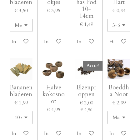
bladeren
okjes
has Pod
Hart
10-
€ 3,50
€ 3,95
€ 0,94
14cm
€ 1,49
In winkelwagen
In winkelwagen
In winkelwagen
Houd mij op 
Actie!
Bananen
Halve
Elzenpr
Boeddh
bladeren
kokosno
oppen
a Noot
ot
€ 1,99
€ 2,00
€ 2,99
€ 4,95
€ 2,50
In winkelwagen
In winkelwagen
In winkelwagen
In winkelwa