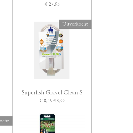
€ 27,95
Uitverkocht
Superfish Gravel Clean S
€ 8,49
€ 9,99
ocht