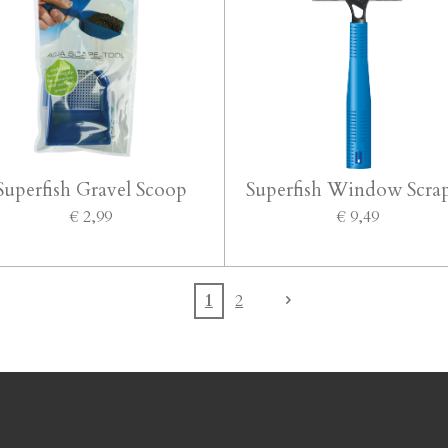
Superfish Gravel Scoop
Superfish Window Scra
€ 2,99
€ 9,49
1
2