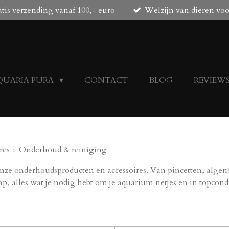
tis verzending vanaf 100,- euro
Welzijn van dieren vo
QUARIA PURA
CONTACT
BLOG
REVIEW
res
»
Onderhoud & reiniging
ze onderhoudsproducten en accessoires. Van pincetten, algen
, alles wat je nodig hebt om je aquarium netjes en in topcond