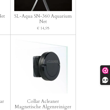
Net
SL-Aqua SN-360 Aquarium
Net
€ 14,95
9,9
ar
Collar Acleaner
Magnetische Algenreiniger