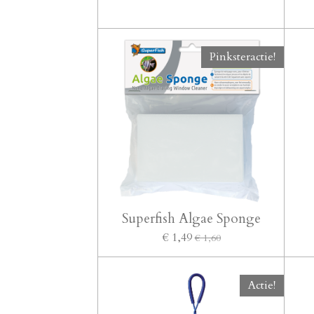
Pinksteractie!
Superfish Algae Sponge
€ 1,49
€ 1,60
Actie!