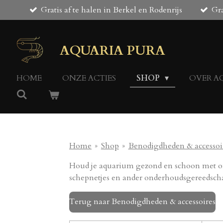
Gratis af te halen in Berkel en Rodenrijs
Gra
Ga
direct
naar
de
AQUARIA PURA
hoofdinhoud
HOME
ONZE ACTIES
SHOP
OVER A
Home
»
Shop
»
Benodigdheden & accessoi
Houd je aquarium gezond en schoon met on
schepnetjes en ander onderhoudsgereedschap
Terug naar Benodigdheden & accessoires