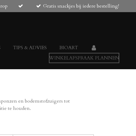
orop
Gratis snackjes bij iedere bestelling!
S
TIPS & ADVIES
BIOART
WINKELAFSPRAAK PLANNEN
sponzen en bodemstofzuigers tot
itie te houden.