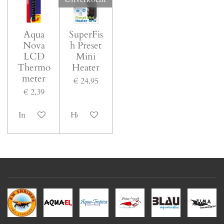
Aqua
SuperFis
Nova
h Preset
LCD
Mini
Thermo
Heater
meter
€ 24,95
€ 2,39
In winkelwagen
Houd mij op de hoogte