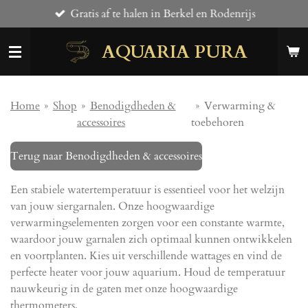
Gratis af te halen in Berkel en Rodenrijs
Ga
direct
AQUARIA PURA
naar
de
hoofdinhoud
Home
»
Shop
»
Benodigdheden &
»
Verwarming &
accessoires
toebehoren
Terug naar Benodigdheden & accessoires
Een stabiele watertemperatuur is essentieel voor het welzijn
van jouw siergarnalen. Onze hoogwaardige
verwarmingselementen zorgen voor een constante warmte,
waardoor jouw garnalen zich optimaal kunnen ontwikkelen
en voortplanten. Kies uit verschillende wattages en vind de
perfecte heater voor jouw aquarium. Houd de temperatuur
nauwkeurig in de gaten met onze hoogwaardige
thermometers.