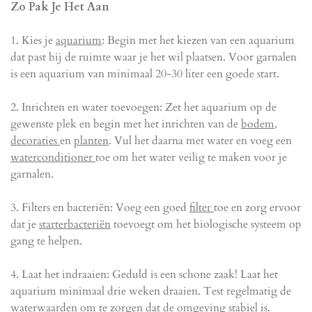
Zo Pak Je Het Aan
1. Kies je
aquarium
: Begin met het kiezen van een aquarium
dat past bij de ruimte waar je het wil plaatsen. Voor garnalen
is een aquarium van minimaal 20-30 liter een goede start.
2. Inrichten en water toevoegen: Zet het aquarium op de
gewenste plek en begin met het inrichten van de
bodem
,
decoraties
en
planten
. Vul het daarna met water en voeg een
waterconditioner
toe om het water veilig te maken voor je
garnalen.
3. Filters en bacteriën: Voeg een goed
filter
toe en zorg ervoor
dat je
starterbacteriën
toevoegt om het biologische systeem op
gang te helpen.
4. Laat het indraaien: Geduld is een schone zaak! Laat het
aquarium minimaal drie weken draaien. Test regelmatig de
waterwaarden om te zorgen dat de omgeving stabiel is.