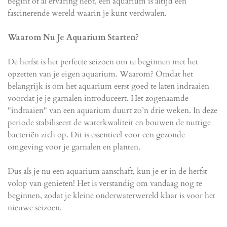
begint of al ervaring hebt, een aquarium is altijd een
fascinerende wereld waarin je kunt verdwalen.
Waarom Nu Je Aquarium Starten?
De herfst is het perfecte seizoen om te beginnen met het
opzetten van je eigen aquarium. Waarom? Omdat het
belangrijk is om het aquarium eerst goed te laten indraaien
voordat je je garnalen introduceert. Het zogenaamde
"indraaien" van een aquarium duurt zo’n drie weken. In deze
periode stabiliseert de waterkwaliteit en bouwen de nuttige
bacteriën zich op. Dit is essentieel voor een gezonde
omgeving voor je garnalen en planten.
Dus als je nu een aquarium aanschaft, kun je er in de herfst
volop van genieten! Het is verstandig om vandaag nog te
beginnen, zodat je kleine onderwaterwereld klaar is voor het
nieuwe seizoen.