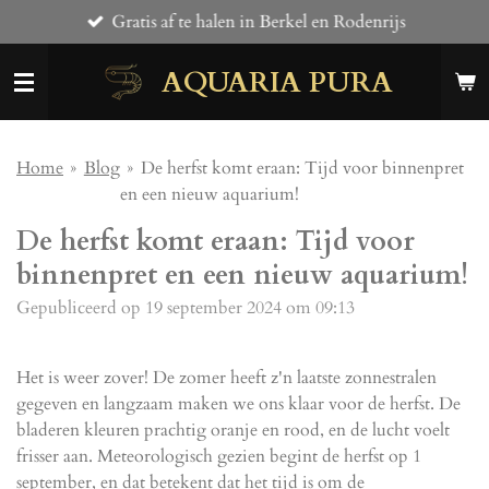
Gratis af te halen in Berkel en Rodenrijs
Ga
direct
AQUARIA PURA
naar
de
hoofdinhoud
Home
»
Blog
»
De herfst komt eraan: Tijd voor binnenpret
en een nieuw aquarium!
De herfst komt eraan: Tijd voor
binnenpret en een nieuw aquarium!
Gepubliceerd op 19 september 2024 om 09:13
Het is weer zover! De zomer heeft z'n laatste zonnestralen
gegeven en langzaam maken we ons klaar voor de herfst. De
bladeren kleuren prachtig oranje en rood, en de lucht voelt
frisser aan. Meteorologisch gezien begint de herfst op 1
september, en dat betekent dat het tijd is om de