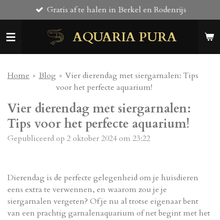
Gratis af te halen in Berkel en Rodenrijs
Ga
direct
AQUARIA PURA
naar
de
hoofdinhoud
Home
»
Blog
»
Vier dierendag met siergarnalen: Tips
voor het perfecte aquarium!
Vier dierendag met siergarnalen:
Tips voor het perfecte aquarium!
Gepubliceerd op 2 oktober 2024 om 23:22
Dierendag is de perfecte gelegenheid om je huisdieren
eens extra te verwennen, en waarom zou je je
siergarnalen vergeten? Of je nu al trotse eigenaar bent
van een prachtig garnalenaquarium of net begint met het