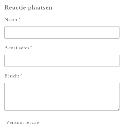
l
e
a
l
Reactie plaatsen
e
l
r
e
n
e
n
Naam *
E-mailadres *
Bericht *
Verstuur reactie