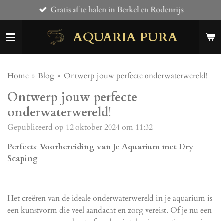
Gratis af te halen in Berkel en Rodenrijs
Ga
direct
AQUARIA PURA
naar
de
hoofdinhoud
Home
»
Blog
»
Ontwerp jouw perfecte onderwaterwereld!
Ontwerp jouw perfecte
onderwaterwereld!
Gepubliceerd op 12 oktober 2024 om 11:32
Perfecte Voorbereiding van Je Aquarium met Dry
Scaping
Het creëren van de ideale onderwaterwereld in je aquarium is
een kunstvorm die veel aandacht en zorg vereist. Of je nu een