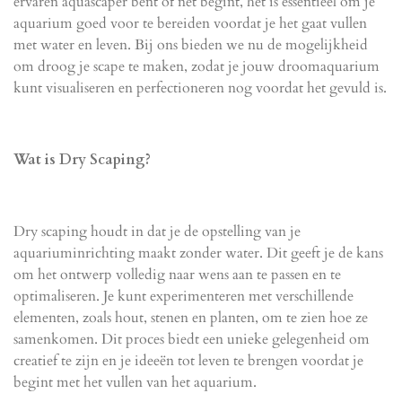
ervaren aquascaper bent of net begint, het is essentieel om je
aquarium goed voor te bereiden voordat je het gaat vullen
met water en leven. Bij ons bieden we nu de mogelijkheid
om
droog je scape
te maken, zodat je jouw droomaquarium
kunt visualiseren en perfectioneren nog voordat het gevuld is.
Wat is Dry Scaping?
Dry scaping houdt in dat je de opstelling van je
aquariuminrichting maakt zonder water. Dit geeft je de kans
om het ontwerp volledig naar wens aan te passen en te
optimaliseren. Je kunt experimenteren met verschillende
elementen, zoals hout, stenen en planten, om te zien hoe ze
samenkomen. Dit proces biedt een unieke gelegenheid om
creatief te zijn en je ideeën tot leven te brengen voordat je
begint met het vullen van het aquarium.