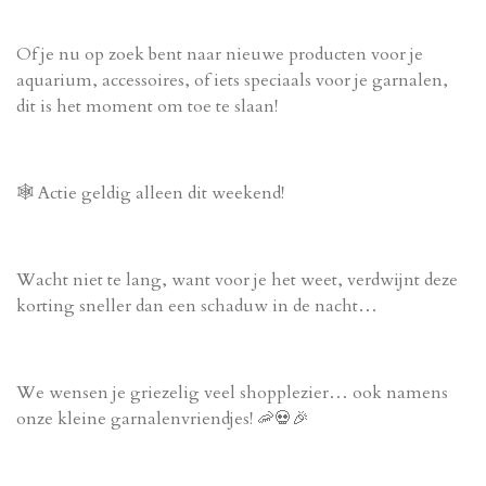
Of je nu op zoek bent naar nieuwe producten voor je
aquarium, accessoires, of iets speciaals voor je garnalen,
dit is het moment om toe te slaan!
🕸️
Actie geldig alleen dit weekend!
Wacht niet te lang, want voor je het weet, verdwijnt deze
korting sneller dan een schaduw in de nacht…
We wensen je griezelig veel shopplezier… ook namens
onze kleine garnalenvriendjes! 🦐💀🎉