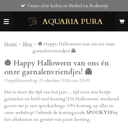
Gratis af te halen in Berkel en Rodenrijs
Ga
direct
AQUARIA PURA
naar
de
hoofdinhoud
Home
»
Blog
»
🎃 Happy Halloween van ons én onze
garnalenvriendjes! 👻
🎃 Happy Halloween van ons én
onze garnalenvriendjes! 👻
Gepubliceerd op 25 oktober 2024 om 20:09
Het is weer die tijd van het jaar… tijd voor een beetje
griezelen en héél veel korting! Dit Halloween-weekend
geven we je een spookachtige
10% korting
op alles in
onze webshop! Gebruik de kortingscode
SPOOKY10
bij
het afrekenen en geniet van jouw korting.