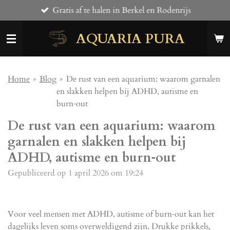
Gratis af te halen in Berkel en Rodenrijs
Ga
direct
AQUARIA PURA
naar
de
hoofdinhoud
Home
»
Blog
»
De rust van een aquarium: waarom garnalen
en slakken helpen bij ADHD, autisme en
burn‑out
De rust van een aquarium: waarom
garnalen en slakken helpen bij
ADHD, autisme en burn‑out
Gepubliceerd op 1 april 2026 om 19:24
Voor veel mensen met ADHD, autisme of burn‑out kan het
dagelijks leven soms overweldigend zijn. Drukke prikkels,