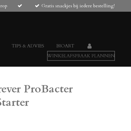
orop
Gratis snackjes bij iedere bestelling!
TIPS & ADVIES
BIOART
WINKELAFSPRAAK PLANNEN
ever ProBacter
tarter