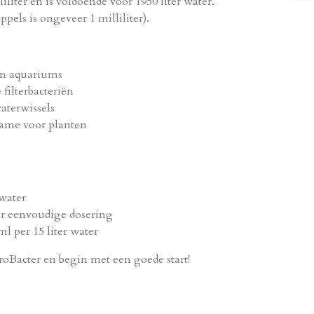
liliter en is voldoende voor 1950 liter water.
ppels is ongeveer 1 milliliter).
van aquariums
filterbacteriën
aterwissels
ame voor planten
 water
or eenvoudige dosering
l per 15 liter water
oBacter en begin met een goede start!