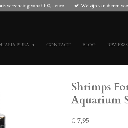
tis verzending vanaf 100,- euro
Welzijn van dieren vo
QUARIA PURA
CONTACT
BLOG
REVIEWS
Shrimps For
Aquarium S
€ 7,95