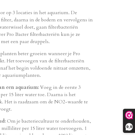
or op 3 locaties in het aquarium.
De
filter,
daarna in de bodem en vervolgens in
aterwissel doet,
gaan filterbacteriën
r Pro Bacter filterbacteriën kun je ze
met een paar druppels.
lanten beter groeien wanneer je Pro
kt.
Het toevoegen van de filterbacteriën
naf het begin voldoende nitraat omzetten,
oor aquariumplanten.
van een aquarium:
Voeg in de eerste 3
per 15 liter water toe.
Daarna is het
k.
Het is raadzaam om de NO2-waarde te
voegt.
ud:
Om je bacteriecultuur te onderhouden,
9,9
 milliliter per 15 liter water toevoegen.
1