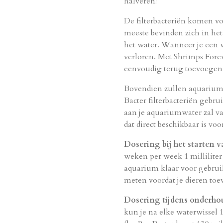
halveren!
De filterbacteriën komen vo
meeste bevinden zich in het 
het water.
Wanneer je een w
verloren.
Met Shrimps Foreve
eenvoudig terug toevoegen 
Bovendien zullen aquariump
Bacter filterbacteriën gebrui
aan je aquariumwater zal va
dat direct beschikbaar is v
Dosering bij het starten 
weken per week 1 milliliter 
aquarium klaar voor gebrui
meten voordat je dieren toe
Dosering tijdens onderho
kun je na elke waterwissel 1