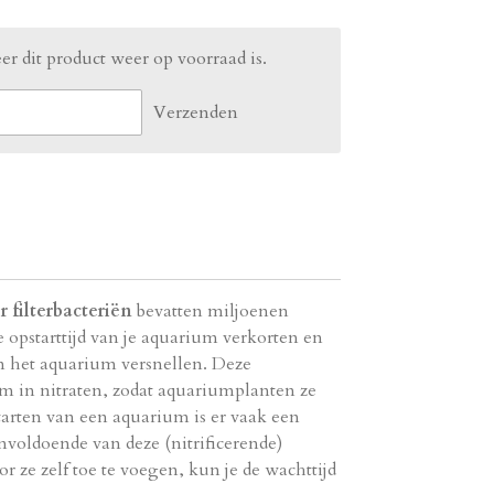
r dit product weer op voorraad is.
Verzenden
 filterbacteriën
bevatten miljoenen
de opstarttijd van je aquarium verkorten en
n het aquarium versnellen.
Deze
om in nitraten,
zodat aquariumplanten ze
tarten van een aquarium is er vaak een
voldoende van deze (nitrificerende)
r ze zelf toe te voegen,
kun je de wachttijd