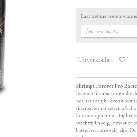
Laat het me weten wannee
Uitverkocht
Shrimps Forever Pro Bacter
levende filterbacteriën die 
het natuurlijke evenwicht i
filterbacteriën zetten afval 
kunnen opnemen.
Bij het s
wachttijd nodig,
omdat er on
bacteriën aanwezig zijn.
Doo