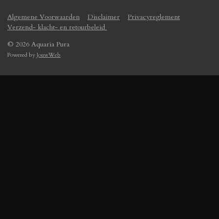
Algemene Voorwaarden
Disclaimer
Privacyreglement
Verzend- klacht- en retourbeleid
© 2026 Aquaria Pura
Powered by
JouwWeb