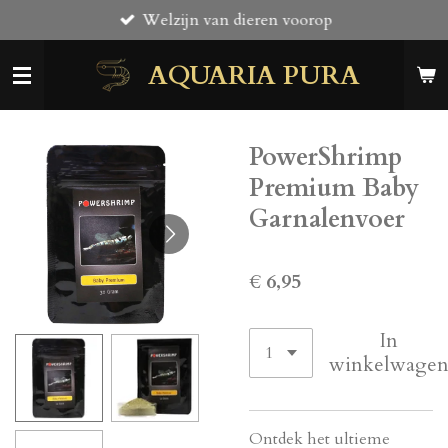
Welzijn van dieren voorop
Ga
direct
AQUARIA PURA
naar
de
hoofdinhoud
PowerShrimp
Premium Baby
Garnalenvoer
€ 6,95
In
winkelwage
Ontdek het ultieme