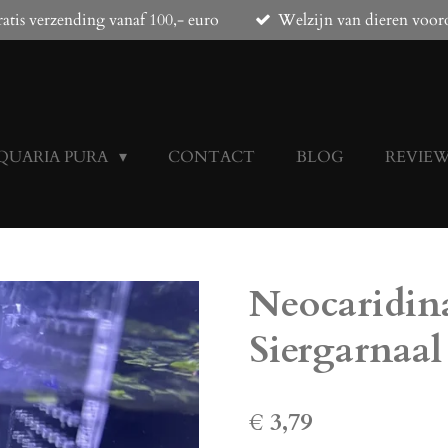
atis verzending vanaf 100,- euro
Welzijn van dieren voor
QUARIA PURA
CONTACT
BLOG
REVIE
Neocaridina
Siergarnaal
€ 3,79