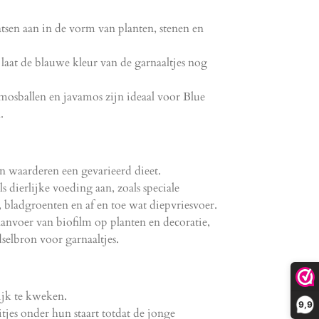
tsen aan in de vorm van planten, stenen en
aat de blauwe kleur van de garnaaltjes nog
 mosballen en javamos zijn ideaal voor Blue
.
s en waarderen een gevarieerd dieet.
s dierlijke voeding aan, zoals speciale
, bladgroenten en af en toe wat diepvriesvoer.
anvoer van biofilm op planten en decoratie,
dselbron voor garnaaltjes.
ijk te kweken.
9,9
tjes onder hun staart totdat de jonge