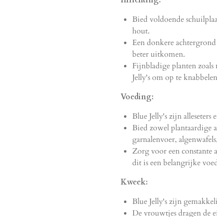
Inrichting:
Bied voldoende schuilplaa
hout.
Een donkere achtergrond l
beter uitkomen.
Fijnbladige planten zoals
Jelly's om op te knabbelen
Voeding:
Blue Jelly's zijn alleseter
Bied zowel plantaardige al
garnalenvoer, algenwafels
Zorg voor een constante a
dit is een belangrijke voe
Kweek:
Blue Jelly's zijn gemakkel
De vrouwtjes dragen de ei