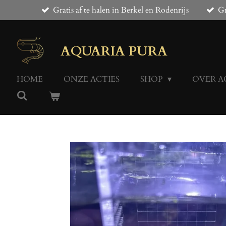
Gratis af te halen in Berkel en Rodenrijs
Gr
Ga
direct
naar
de
AQUARIA PURA
hoofdinhoud
HOME
ONZE ACTIES
SHOP
OVER A