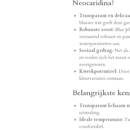
Neocaridina?
Transparant en delicaa
blauwe tint geeft deze gar
Robuuste soort:
Blue Jel
verrassend robuust en pas
waterparameters aan.
Sociaal gedrag:
Net als 
en voelen zich het meest
soortgenoten.
Kweekpotentieel:
Door v
kleurvariaties ontstaan.
Belangrijkste ke
Transparant lichaam me
uitstraling.
Ideale temperatuur:
Tus
comfortabel.