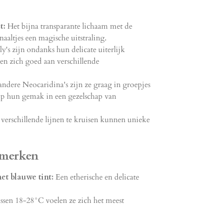
t:
Het bijna transparante lichaam met de
naaltjes een magische uitstraling.
ly's zijn ondanks hun delicate uiterlijk
sen zich goed aan verschillende
andere Neocaridina's zijn ze graag in groepjes
 op hun gemak in een gezelschap van
erschillende lijnen te kruisen kunnen unieke
nmerken
t blauwe tint:
Een etherische en delicate
sen 18-28°C voelen ze zich het meest