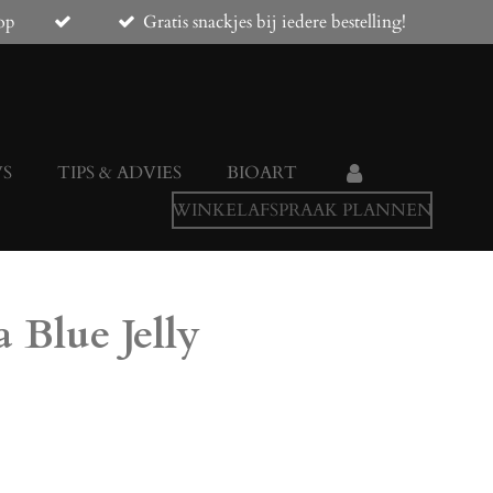
op
Gratis snackjes bij iedere bestelling!
WS
TIPS & ADVIES
BIOART
WINKELAFSPRAAK PLANNEN
 Blue Jelly