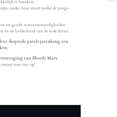
kkelijk te kweken.
itjes onder hun staart totdat de jonge
ieet en goede wateromstandigheden
eit en de helderheid van de rode kleur.
 deze dieprode parels jarenlang een
jken.
e verzorging van Bloody Mary
ontact met ons op!