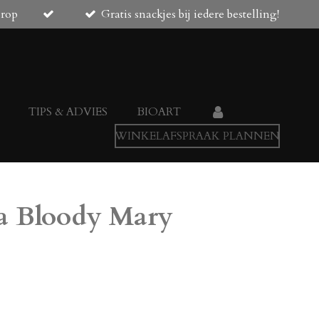
orop
Gratis snackjes bij iedere bestelling!
TIPS & ADVIES
BIOART
WINKELAFSPRAAK PLANNEN
a Bloody Mary