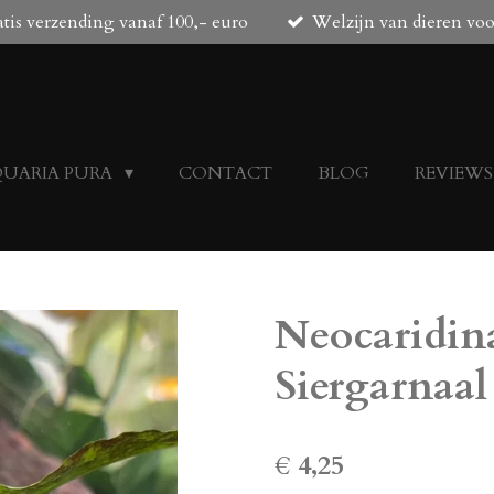
tis verzending vanaf 100,- euro
Welzijn van dieren vo
QUARIA PURA
CONTACT
BLOG
REVIEWS
Neocaridin
Siergarnaal
€ 4,25