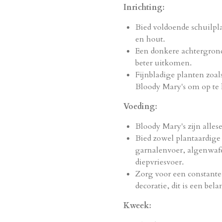
Inrichting:
Bied voldoende schuilpl
en hout.
Een donkere achtergrond 
beter uitkomen.
Fijnbladige planten zoal
Bloody Mary's om op te 
Voeding:
Bloody Mary's zijn alles
Bied zowel plantaardige a
garnalenvoer, algenwafe
diepvriesvoer.
Zorg voor een constante
decoratie, dit is een bel
Kweek: