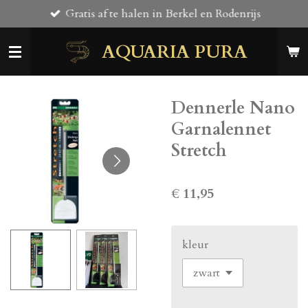
Gratis af te halen in Berkel en Rodenrijs
Ga
direct
AQUARIA PURA
naar
de
hoofdinhoud
Dennerle Nano
Garnalennet
Stretch
€ 11,95
kleur