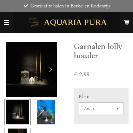
Gratis af te halen in Berkel en Rodenrijs
Ga
direct
AQUARIA PURA
naar
de
hoofdinhoud
Garnalen lolly
houder
€ 2,99
Kleur