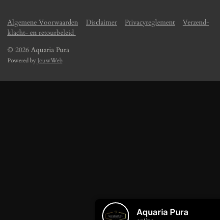
Algemene Voorwaarden
Disclaimer
Privacyreglement
Verzend-
klacht- en retourbeleid
© 2026 Aquaria Pura
Powered by
JouwWeb