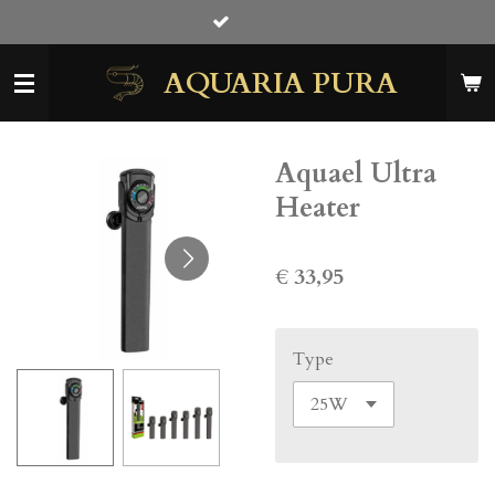
Gratis snackjes bij iedere beste
Ga
direct
AQUARIA PURA
naar
de
hoofdinhoud
Aquael Ultra
Heater
€ 33,95
Type