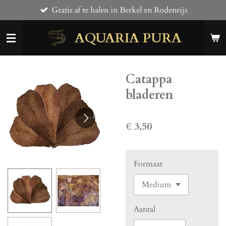
Gratis af te halen in Berkel en Rodenrijs
Ga
direct
AQUARIA PURA
naar
de
hoofdinhoud
Catappa
bladeren
€ 3,50
Formaat
Aantal