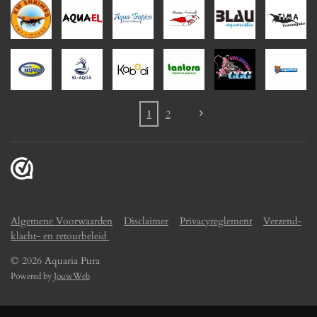
1
2
Algemene Voorwaarden
Disclaimer
Privacyreglement
Verzend-
klacht- en retourbeleid
© 2026 Aquaria Pura
Powered by
JouwWeb