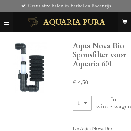
Gratis af te halen in Berkel en Rodenrijs
Ga
direct
AQUARIA PURA
naar
de
hoofdinhoud
Aqua Nova Bio
Sponsfilter voor
Aquaria 60L
€ 4,50
In
winkelwage
De Aqua Nova Bio