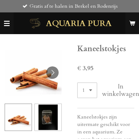
Gratis af te halen in Berkel en Rodenrijs
Ga
direct
AQUARIA PURA
naar
de
hoofdinhoud
Kaneelstokjes
€ 3,95
In
winkelwage
Kaneelstokjes zijn
uitermate geschikt voor
in een aquarium. Ze