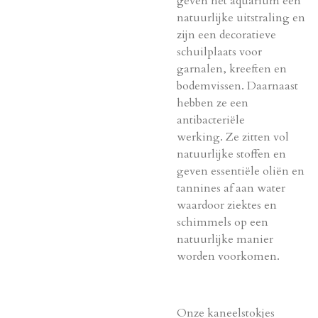
geven het aquarium een
natuurlijke uitstraling en
zijn een decoratieve
schuilplaats voor
garnalen, kreeften en
bodemvissen. Daarnaast
hebben ze een
antibacteri
ële
werking.
Ze zitten vol
natuurlijke stoffen en
geven
essentiële oliën en
tannines
af aan water
waardoor ziektes en
schimmels op een
natuurlijke manier
worden voorkomen.
Onze kaneelstokjes