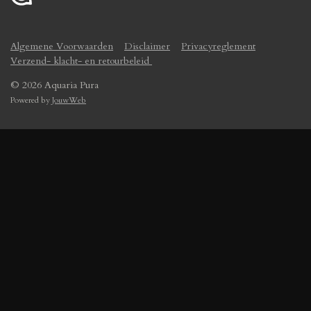
Algemene Voorwaarden
Disclaimer
Privacyreglement
Verzend- klacht- en retourbeleid
© 2026 Aquaria Pura
Powered by
JouwWeb