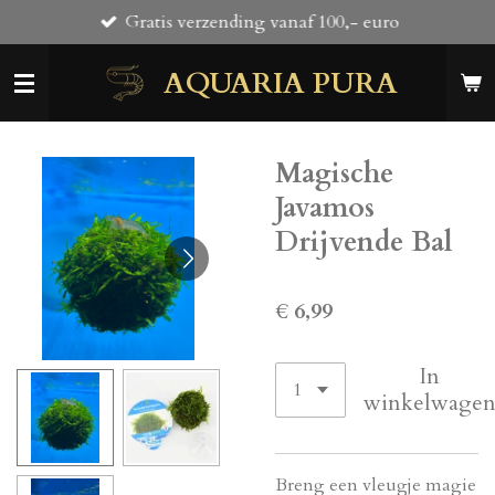
Gratis verzending vanaf 100,- euro
Ga
direct
AQUARIA PURA
naar
de
hoofdinhoud
Magische
Javamos
Drijvende Bal
€ 6,99
In
winkelwage
Breng een vleugje magie