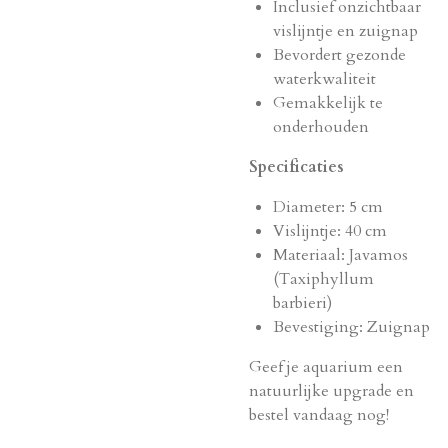
Inclusief onzichtbaar
vislijntje en zuignap
Bevordert gezonde
waterkwaliteit
Gemakkelijk te
onderhouden
Specificaties
Diameter: 5 cm
Vislijntje: 40 cm
Materiaal: Javamos
(Taxiphyllum
barbieri)
Bevestiging: Zuignap
Geef je aquarium een
natuurlijke upgrade en
bestel vandaag nog!