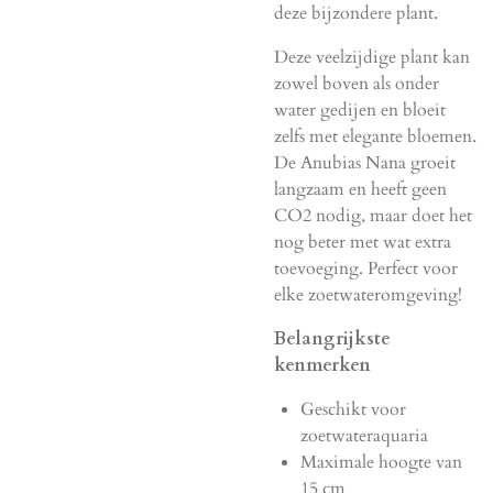
deze bijzondere plant.
Deze veelzijdige plant kan
zowel boven als onder
water gedijen en bloeit
zelfs met elegante bloemen.
De Anubias Nana groeit
langzaam en heeft geen
CO2 nodig, maar doet het
nog beter met wat extra
toevoeging. Perfect voor
elke zoetwateromgeving!
Belangrijkste
kenmerken
Geschikt voor
zoetwateraquaria
Maximale hoogte van
15 cm