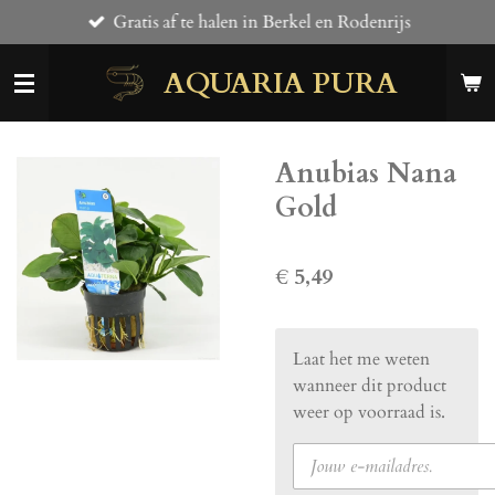
Gratis af te halen in Berkel en Rodenrijs
Ga
direct
AQUARIA PURA
naar
de
hoofdinhoud
Anubias Nana
Gold
€ 5,49
Laat het me weten
wanneer dit product
weer op voorraad is.