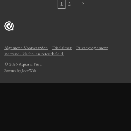
1
2
Algemene Voorwaarden
Disclaimer
Privacyreglement
Verzend- klacht- en retourbeleid
© 2026 Aquaria Pura
Powered by
JouwWeb