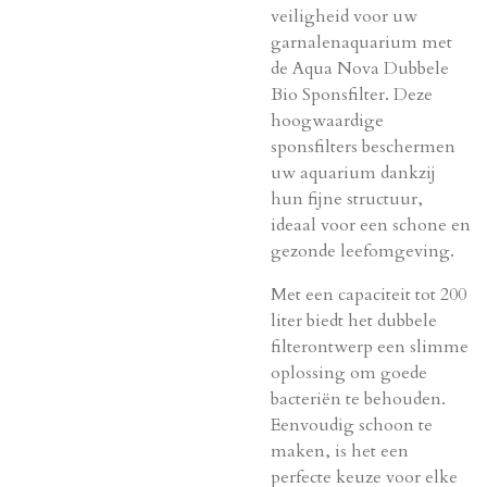
veiligheid voor uw
garnalenaquarium met
de Aqua Nova Dubbele
Bio Sponsfilter. Deze
hoogwaardige
sponsfilters beschermen
uw aquarium dankzij
hun fijne structuur,
ideaal voor een schone en
gezonde leefomgeving.
Met een capaciteit tot 200
liter biedt het dubbele
filterontwerp een slimme
oplossing om goede
bacteriën te behouden.
Eenvoudig schoon te
maken, is het een
perfecte keuze voor elke