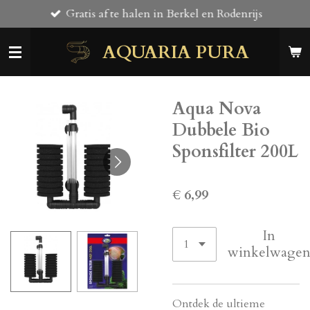
Gratis af te halen in Berkel en Rodenrijs
Ga
direct
AQUARIA PURA
naar
de
hoofdinhoud
Aqua Nova
Dubbele Bio
Sponsfilter 200L
€ 6,99
In
winkelwage
Ontdek de ultieme