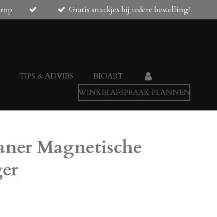
orop
Gratis snackjes bij iedere bestelling!
TIPS & ADVIES
BIOART
WINKELAFSPRAAK PLANNEN
eaner Magnetische
ger