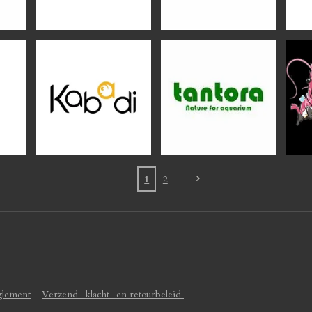
1
2
glement
Verzend- klacht- en retourbeleid