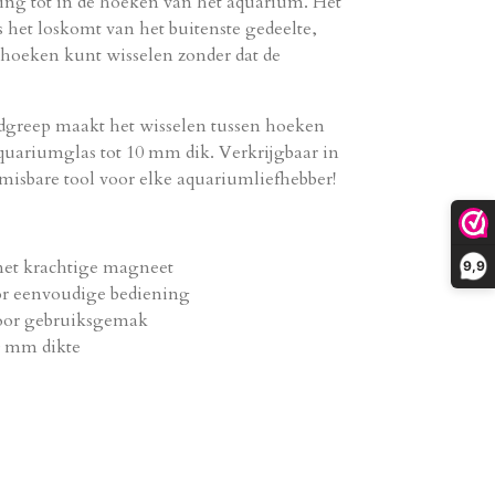
ing tot in de hoeken van het aquarium. Het
s het loskomt van het buitenste gedeelte,
 hoeken kunt wisselen zonder dat de
dgreep maakt het wisselen tussen hoeken
quariumglas tot 10 mm dik. Verkrijgbaar in
nmisbare tool voor elke aquariumliefhebber!
et krachtige magneet
9,9
or eenvoudige bediening
oor gebruiksgemak
10 mm dikte