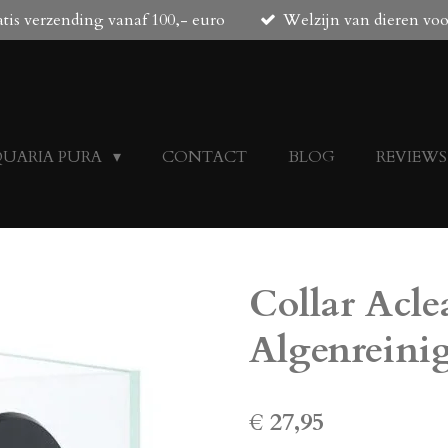
tis verzending vanaf 100,- euro
Welzijn van dieren vo
QUARIA PURA
CONTACT
BLOG
REVIEWS
Collar Acl
Algenreini
€ 27,95