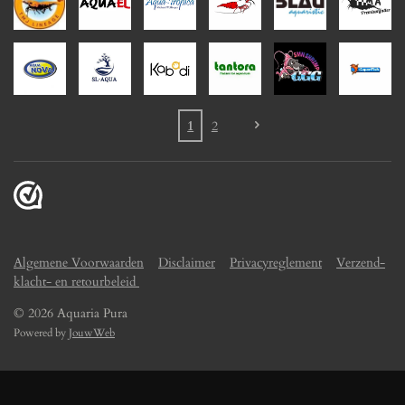
1
2
Algemene Voorwaarden
Disclaimer
Privacyreglement
Verzend-
klacht- en retourbeleid
© 2026 Aquaria Pura
Powered by
JouwWeb