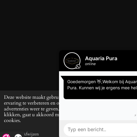
Deze website maakt gebruik van cookies om uw
ervaring te verbeteren en op maat gemaakte
advertenties weer te geven. Door op ‘Accepteren’ te
klikken, gaat u akkoord met het gebruik van alle
cookies.
Afwijzen
Accepteren
E-mailadres
Telefoonnummer
TikTok
W