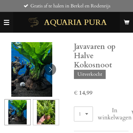
Gratis af te halen in Berkel en Rodenrijs
Ga
direct
AQUARIA PURA
naar
de
hoofdinhoud
Javavaren op
Halve
Kokosnoot
Uitverkocht
€ 14,99
In
winkelwagen