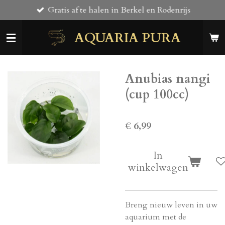
Gratis af te halen in Berkel en Rodenrijs
Ga
direct
AQUARIA PURA
naar
de
hoofdinhoud
Anubias nangi
(cup 100cc)
€ 6,99
In
winkelwagen
Breng nieuw leven in uw
aquarium met de