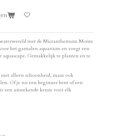
gen
erwaterwereld met de Micranthemum Monte
t voor het garnalen aquarium en voegt een
je aquascape. Gemakkelijk te planten en te
 niet alleen schoonheid, maar ook
alen. Of je nu een beginner bent of een
 is een uitstekende keuze voor elk
den