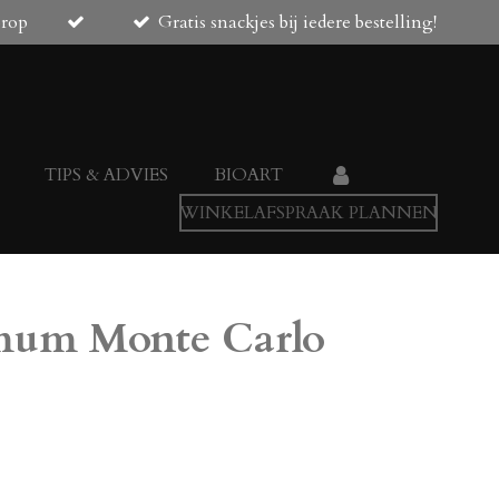
orop
Gratis snackjes bij iedere bestelling!
TIPS & ADVIES
BIOART
WINKELAFSPRAAK PLANNEN
mum Monte Carlo