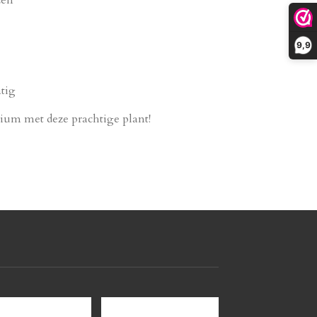
9,9
tig
rium met deze prachtige plant!