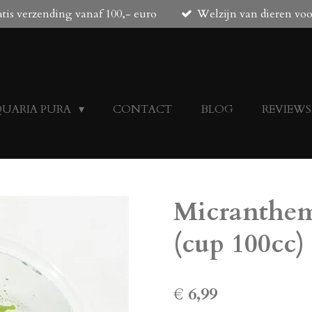
tis verzending vanaf 100,- euro
Welzijn van dieren vo
QUARIA PURA
CONTACT
BLOG
REVIEWS
Micranthe
(cup 100cc)
€ 6,99