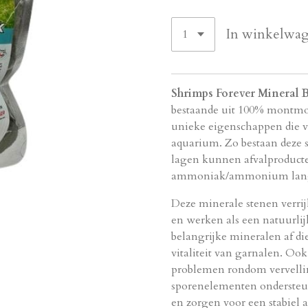
In winkelwa
Shrimps Forever Mineral 
bestaande uit 100% montmor
unieke eigenschappen die v
aquarium.
Zo bestaan deze s
lagen kunnen afvalproducte
ammoniak/ammonium lang
Deze minerale stenen verri
en werken als een natuurlij
belangrijke mineralen af d
vitaliteit van garnalen.
Ook 
problemen rondom vervell
sporenelementen ondersteu
en zorgen voor een stabiel 