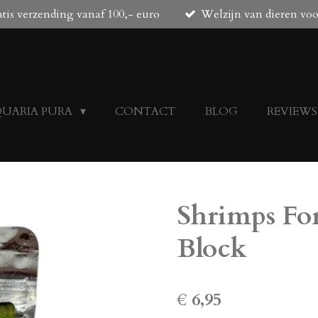
tis verzending vanaf 100,- euro
Welzijn van dieren vo
QUARIA PURA
CONTACT
BLOG
REVIEWS
Shrimps For
Block
€ 6,95