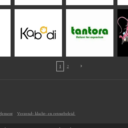
1
2
glement
Verzend- klacht- en retourbeleid