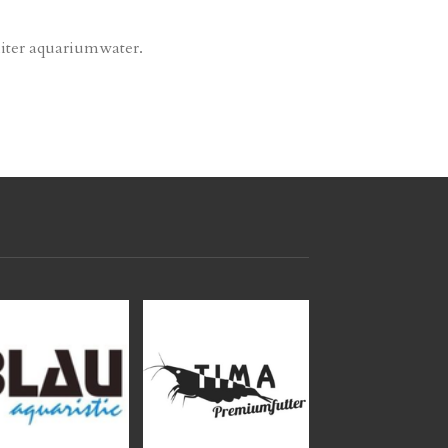
liter aquariumwater.