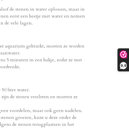
alsof de stenen in water oplossen,
maar in
tenen eerst een beetje met water en nemen
in de vele lagen.
het aquarium gebruikt,
moeten ze worden
raanwater.
ens 5 minuten in een bakje,
zodat ze met
9,9
ordrenkt.
 50 liter water.
ijn de stenen versleten en moeten ze
geen voordelen,
maar ook geen nadelen.
stenen groeien,
kunt u deze onder de
lgens de stenen terugplaatsen in het