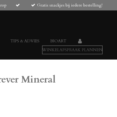
orop
Gratis snackjes bij iedere bestelling!
TIPS & ADVIES
BIOART
WINKELAFSPRAAK PLANNEN
ever Mineral