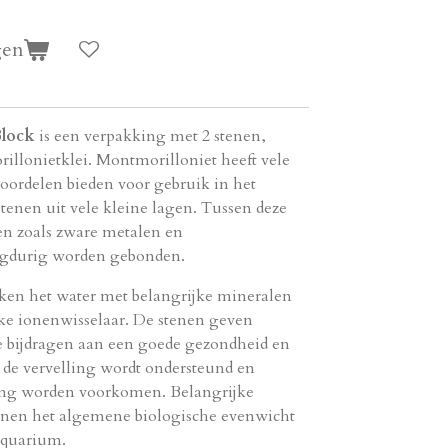
gen
Block
is een verpakking met 2 stenen,
illonietklei.
Montmorilloniet heeft vele
oordelen bieden voor gebruik in het
tenen uit vele kleine lagen.
Tussen deze
n zoals zware metalen en
durig worden gebonden.
jken het water met belangrijke mineralen
ke ionenwisselaar.
De stenen geven
ie bijdragen aan een goede gezondheid en
de vervelling wordt ondersteund en
ing worden voorkomen.
Belangrijke
nen het algemene biologische evenwicht
aquarium.