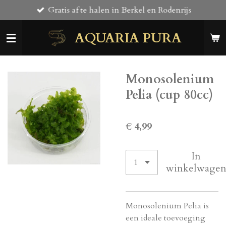
Gratis af te halen in Berkel en Rodenrijs
Ga
direct
AQUARIA PURA
naar
de
hoofdinhoud
Monosolenium
Pelia (cup 80cc)
€ 4,99
In
winkelwage
Monosolenium Pelia is
een ideale toevoeging