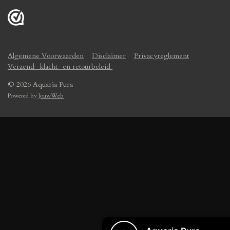
Algemene Voorwaarden
Disclaimer
Privacyreglement
Verzend- klacht- en retourbeleid
© 2026 Aquaria Pura
Powered by
JouwWeb