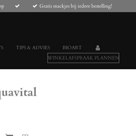
op
Gratis snackjes bij iedere bestelling!
WS
TIPS & ADVIES
BIOART
WINKELAFSPRAAK PLANNEN
uavital