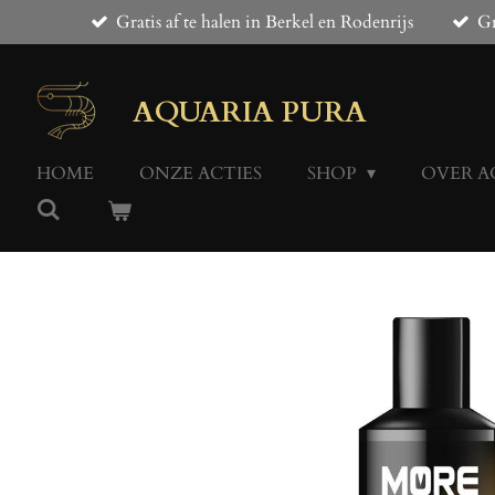
Gratis af te halen in Berkel en Rodenrijs
Gr
Ga
direct
naar
de
AQUARIA PURA
hoofdinhoud
HOME
ONZE ACTIES
SHOP
OVER A