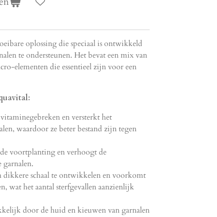
en
loeibare oplossing die speciaal is ontwikkeld
alen te ondersteunen.
Het bevat een mix van
o-elementen die essentieel zijn voor een
uavital:
itaminegebreken en versterkt het
len,
waardoor ze beter bestand zijn tegen
 de voortplanting en verhoogt de
 garnalen.
n dikkere schaal te ontwikkelen en voorkomt
en,
wat het aantal sterfgevallen aanzienlijk
elijk door de huid en kieuwen van garnalen