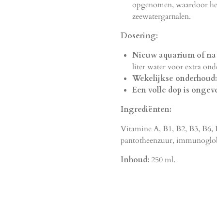
opgenomen,
waardoor het
zeewatergarnalen.
Dosering:
Nieuw aquarium of na
liter water voor extra ond
Wekelijkse onderhoud:
Een volle dop is ongeve
Ingrediënten:
Vitamine A,
B1,
B2,
B3,
B6,
pantotheenzuur,
immunoglobu
Inhoud:
250 ml.