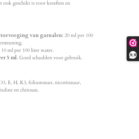
 ook geschikt is voor kreeften en
 toevoeging van garnalen:
20 ml per 100
ersteuning.
10 ml per 100 liter water.
9,9
er 5 ml.
Goed schudden voor gebruik.
D3,
E,
H,
K3,
foliumzuur,
nicotinzuur,
line en chitosan.