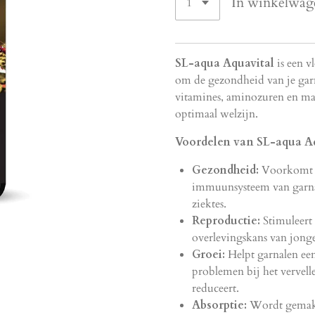
In winkelwag
SL-aqua Aquavital
is een v
om de gezondheid van je garn
vitamines,
aminozuren en macr
optimaal welzijn.
Voordelen van SL-aqua Aq
Gezondheid:
Voorkomt v
immuunsysteem van garna
ziektes.
Reproductie:
Stimuleert
overlevingskans van jonge
Groei:
Helpt garnalen ee
problemen bij het vervell
reduceert.
Absorptie:
Wordt gemakk