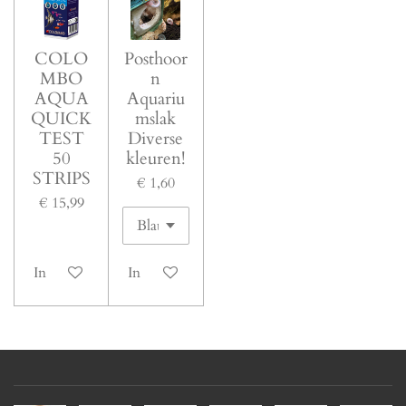
n
n
n
n
e
r
r
COLO
Posthoor
MBO
n
e
AQUA
Aquariu
n
QUICK
mslak
TEST
Diverse
50
kleuren!
STRIPS
€ 1,60
€ 15,99
In winkelwagen
In winkelwagen