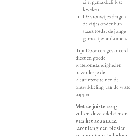
zijn gemakkelijk te
kweken.
De vrouwtjes dragen
de eitjes onder hun
staart totdat de jonge
garnaaltjes uitkomen.
Tip:
Door een gevarieerd
dieet en goede
wateromstandigheden
bevorder je de
kleurintensiteit en de
ontwikkeling van de witte
stippen.
Met de juiste zorg
zullen deze edelstenen
van het aquarium
jarenlang een plezier
zijn om naar te kijken.