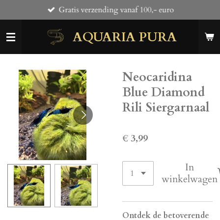
Gratis verzending vanaf 100,- euro
Ga
direct
AQUARIA PURA
naar
de
hoofdinhoud
Neocaridina
Blue Diamond
Rili Siergarnaal
€ 3,99
In
winkelwagen
Ontdek de betoverende