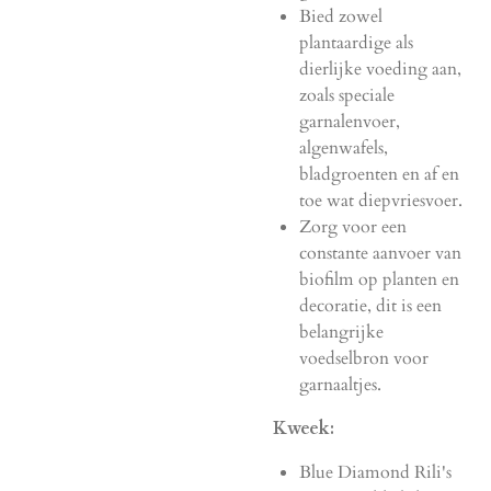
Bied zowel
plantaardige als
dierlijke voeding aan,
zoals speciale
garnalenvoer,
algenwafels,
bladgroenten en af en
toe wat diepvriesvoer.
Zorg voor een
constante aanvoer van
biofilm op planten en
decoratie, dit is een
belangrijke
voedselbron voor
garnaaltjes.
Kweek:
Blue Diamond Rili's