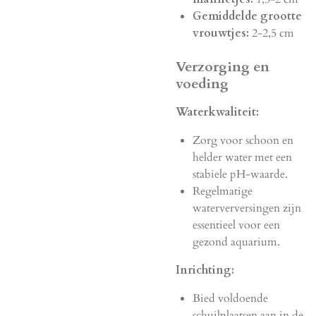
Gemiddelde grootte
vrouwtjes:
2-2,5 cm
Verzorging en
voeding
Waterkwaliteit:
Zorg voor schoon en
helder water met een
stabiele pH-waarde.
Regelmatige
waterverversingen zijn
essentieel voor een
gezond aquarium.
Inrichting:
Bied voldoende
schuilplaatsen aan in de