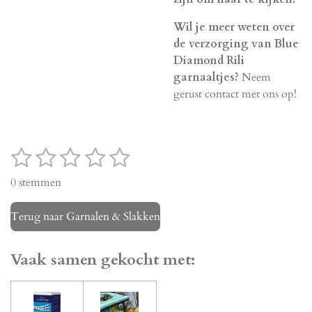
Wil je meer weten over
de verzorging van Blue
Diamond Rili
garnaaltjes?
Neem
gerust contact met ons op!
1
2
3
4
5
S
R
t
a
s
s
s
s
s
0 stemmen
e
t
t
t
t
t
t
m
i
m
Terug naar Garnalen & Slakken
e
e
e
e
e
n
e
g
r
r
r
r
r
n
:
Vaak samen gekocht met:
r
r
r
r
0
e
e
e
e
s
t