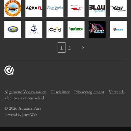
1
2
Algemene Voorwaarden
Disclaimer
Privacyreglement
Verzend-
klacht- en retourbeleid
© 2026 Aquaria Pura
Powered by
JouwWeb