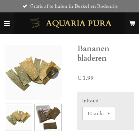
Gratis af te halen in Berkel en Rodenrijs
Ga
direct
AQUARIA PURA
naar
de
hoofdinhoud
Bananen
bladeren
€ 1,99
Inhoud