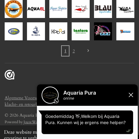
1
2
Algemene Voorwaarden
Disclaimer
Privacyreglement
Verzend-
klacht- en retourbeleid
© 2026 Aquaria Pura
Powered by
JouwWeb
Deze website maakt gebruik van cookies om uw
ervaring te verbeteren en op maat gemaakte