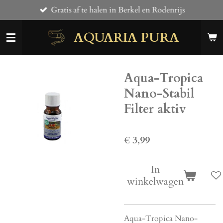
Gratis af te halen in Berkel en Rodenrijs
Ga
direct
AQUARIA PURA
naar
de
hoofdinhoud
Aqua-Tropica
Nano-Stabil
Filter aktiv
€ 3,99
In
winkelwagen
Aqua-Tropica Nano-