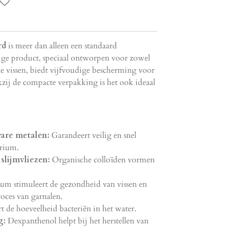
rd
is meer dan alleen een standaard
ige product, speciaal ontworpen voor zowel
ne vissen, biedt vijfvoudige bescherming voor
j de compacte verpakking is het ook ideaal
ware metalen:
Garandeert veilig en snel
rium.
slijmvliezen:
Organische colloïden vormen
um stimuleert de gezondheid van vissen en
roces van garnalen.
 de hoeveelheid bacteriën in het water.
g:
Dexpanthenol helpt bij het herstellen van