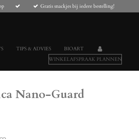
op
Gratis snackjes bij iedere bestelling!
WS
TIPS & ADVIES
BIOART
WINKELAFSPRAAK PLANNEN
ica Nano-Guard