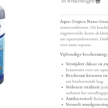
In winkelwagen
Aqua-Tropica Nano-Gua
waterconditioner. Dit kracht
ongewervelde dieren als klei
uw aquariumbewoners. Dankzi
voor nano-aquaria.
Vijfvoudige bescherming:
Verwijdert chloor en z
kraanwater voor uw aqua
Beschermt kieuwen en 
een beschermende laag.
Verbetert vitaliteit:
Jodi
verbetert het vervellingsp
Antibacterieel:
Reduceert
Versnelt wondgenezin