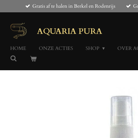
Gratis af te halen in Berkel en Rodenrijs
Gr
Ga
direct
naar
de
AQUARIA PURA
hoofdinhoud
HOME
ONZE ACTIES
SHOP
OVER A