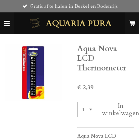
Gratis af te halen in Berkel en Rodenrijs
Ga
direct
AQUARIA PURA
naar
de
hoofdinhoud
Aqua Nova
LCD
Thermometer
€ 2,39
In
winkelwage
Aqua Nova LCD