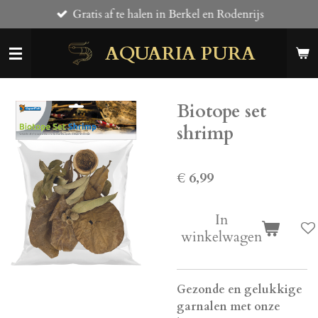
Gratis af te halen in Berkel en Rodenrijs
Ga
direct
AQUARIA PURA
naar
de
hoofdinhoud
Biotope set
shrimp
€ 6,99
In
winkelwagen
Gezonde en gelukkige
garnalen met onze