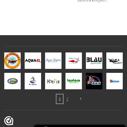
aantrekkelijker.
1
2