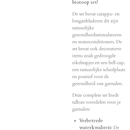
biotoop set!
De set bevat catappa- en
longanbladeren dit zijn
natuurlijke
gezondheidsstimulatoren
en waterconditioners. De
set bevat ook decoratieve
items zoals gedroogde
eikelnapjes en een bell cup,
een natuurlijke schuilplaats
en positief voor de
gezondheid van garnalen.
Deze complete set biedt
talloze voordelen voor je
garnalen:
Verbeterde
waterkwaliteit:
De