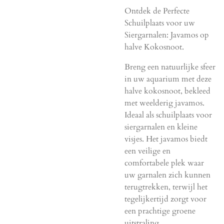
Ontdek de Perfecte
Schuilplaats voor uw
Siergarnalen: Javamos op
halve Kokosnoot.
Breng een natuurlijke sfeer
in uw aquarium met deze
halve kokosnoot, bekleed
met weelderig javamos.
Ideaal als schuilplaats voor
siergarnalen en kleine
visjes. Het javamos biedt
een veilige en
comfortabele plek waar
uw garnalen zich kunnen
terugtrekken, terwijl het
tegelijkertijd zorgt voor
een prachtige groene
uitstraling.