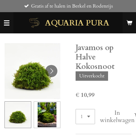
Gratis af te halen in Berkel en Rodenrijs
Ga
direct
AQUARIA PURA
naar
de
hoofdinhoud
Javamos op
Halve
Kokosnoot
Uitverkocht
€ 10,99
In
winkelwagen