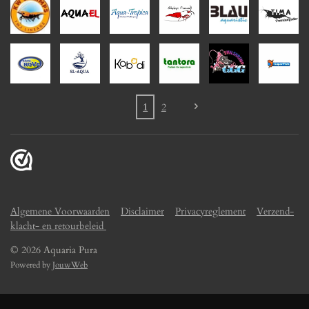
1
2
Algemene Voorwaarden
Disclaimer
Privacyreglement
Verzend-
klacht- en retourbeleid
© 2026 Aquaria Pura
Powered by
JouwWeb