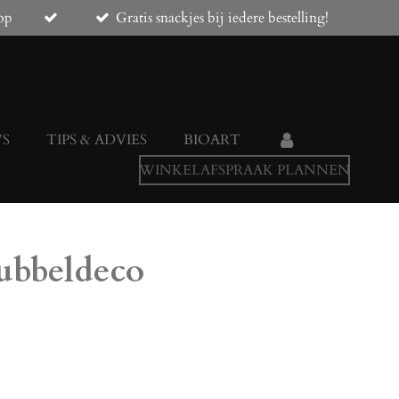
op
Gratis snackjes bij iedere bestelling!
WS
TIPS & ADVIES
BIOART
WINKELAFSPRAAK PLANNEN
ubbeldeco