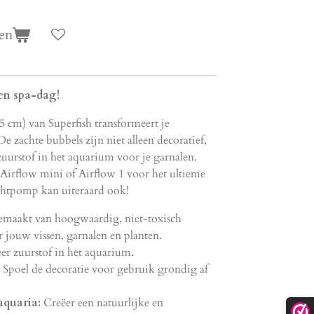
en
en spa-dag!
‍
5 cm) van Superfish transformeert je
 zachte bubbels zijn niet alleen decoratief,
urstof in het aquarium voor je garnalen.
 Airflow mini of Airflow 1 voor het ultieme
chtpomp kan uiteraard ook!
maakt van hoogwaardig, niet-toxisch
or jouw vissen, garnalen en planten.
r zuurstof in het aquarium.
Spoel de decoratie voor gebruik grondig af
aquaria:
Creëer een natuurlijke en