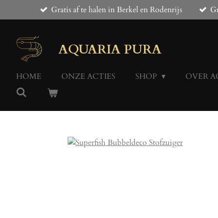
Gratis af te halen in Berkel en Rodenrijs
Gr
Ga
direct
naar
de
AQUARIA PURA
hoofdinhoud
HOME
ONZE ACTIES
SHOP
OVER A