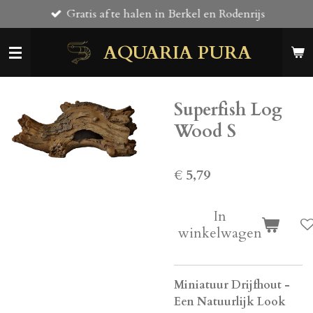
Gratis af te halen in Berkel en Rodenrijs
Ga
direct
AQUARIA PURA
naar
de
hoofdinhoud
Superfish Log
Wood S
€ 5,79
In
winkelwagen
Miniatuur Drijfhout -
Een Natuurlijk Look