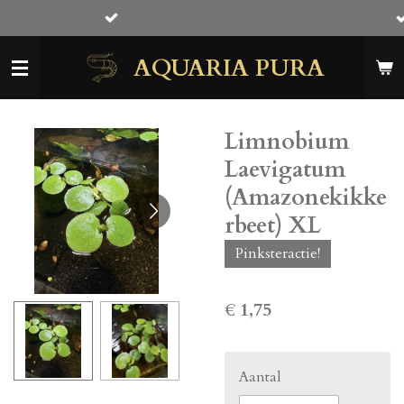
Gratis snackjes bij iedere bestelling!
Ga
direct
AQUARIA PURA
naar
de
hoofdinhoud
Limnobium
Laevigatum
(Amazonekikke
rbeet) XL
Pinksteractie!
€ 1,75
Aantal