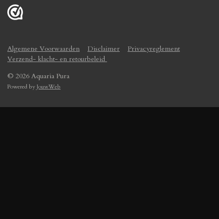
Algemene Voorwaarden
Disclaimer
Privacyreglement
Verzend- klacht- en retourbeleid
© 2026 Aquaria Pura
Powered by
JouwWeb