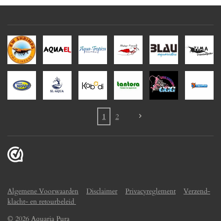
1
2
Algemene Voorwaarden
Disclaimer
Privacyreglement
Verzend-
klacht- en retourbeleid
© 2026 Aquaria Pura