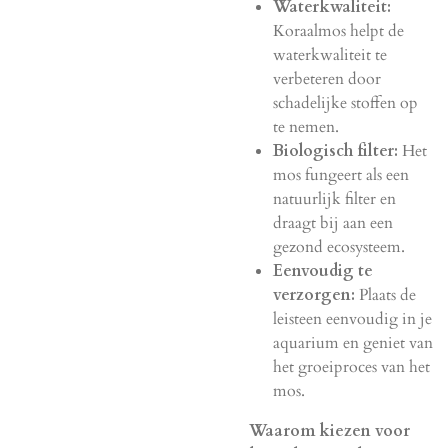
Waterkwaliteit:
Koraalmos helpt de
waterkwaliteit te
verbeteren door
schadelijke stoffen op
te nemen.
Biologisch filter:
Het
mos fungeert als een
natuurlijk filter en
draagt bij aan een
gezond ecosysteem.
Eenvoudig te
verzorgen:
Plaats de
leisteen eenvoudig in je
aquarium en geniet van
het groeiproces van het
mos.
Waarom kiezen voor