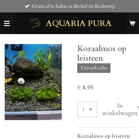
Gratis af te halen in Berkel en Rodenrijs
Ga
direct
AQUARIA PURA
naar
de
hoofdinhoud
Koraalmos op
leisteen
Uitverkocht
€ 8,95
In
winkelwagen
Koraalmos op leisteen