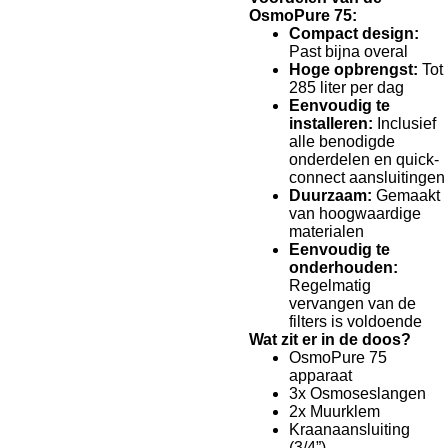
OsmoPure 75:
Compact design:
Past bijna overal
Hoge opbrengst:
Tot
285 liter per dag
Eenvoudig te
installeren:
Inclusief
alle benodigde
onderdelen en quick-
connect aansluitingen
Duurzaam:
Gemaakt
van hoogwaardige
materialen
Eenvoudig te
onderhouden:
Regelmatig
vervangen van de
filters is voldoende
Wat zit er in de doos?
OsmoPure 75
apparaat
3x Osmoseslangen
2x Muurklem
Kraanaansluiting
(3/4”)