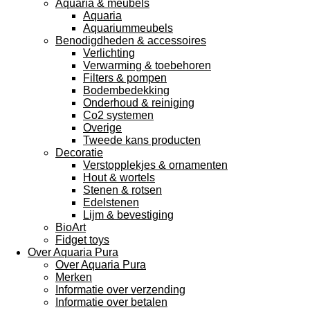
Aquaria & meubels
Aquaria
Aquariummeubels
Benodigdheden & accessoires
Verlichting
Verwarming & toebehoren
Filters & pompen
Bodembedekking
Onderhoud & reiniging
Co2 systemen
Overige
Tweede kans producten
Decoratie
Verstopplekjes & ornamenten
Hout & wortels
Stenen & rotsen
Edelstenen
Lijm & bevestiging
BioArt
Fidget toys
Over Aquaria Pura
Over Aquaria Pura
Merken
Informatie over verzending
Informatie over betalen