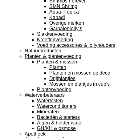
Shrimps Forever
SMN Shrimp
Aqua-Tropica
Kabadi
Overige merken
Garnalenlolly’s
Slakkenvoeding
Kreeftenvoeding
Voeding accessoires & lollyhouders
Natuurproducten
Planten & plantenvoeding
Planten & mossen
Planten
Planten en mossen op deco
Drijfplantjes
Mossen en plantjes in cup's
Plantenvoeding
Waterverbeteraars
Watertesten
Waterconditioners
Mineralen
Bacteriën & starters
Algen & helder water
GH/KH & osmose
Apotheek