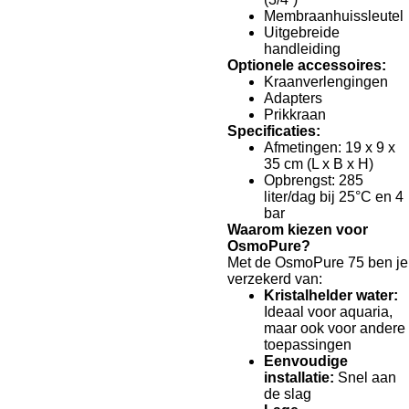
Membraanhuissleutel
Uitgebreide
handleiding
Optionele accessoires:
Kraanverlengingen
Adapters
Prikkraan
Specificaties:
Afmetingen: 19 x 9 x
35 cm (L x B x H)
Opbrengst: 285
liter/dag bij 25°C en 4
bar
Waarom kiezen voor
OsmoPure?
Met de OsmoPure 75 ben je
verzekerd van:
Kristalhelder water:
Ideaal voor aquaria,
maar ook voor andere
toepassingen
Eenvoudige
installatie:
Snel aan
de slag