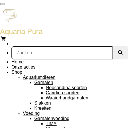
Ga
direct
naar
de
hoofdinhoud
Aquaria Pura
Home
Onze acties
Shop
Aquariumdieren
Garnalen
Neocaridina soorten
Caridina soorten
Waaierhandgarnalen
Slakken
Kreeften
Voeding
Garnalenvoeding
TIMA