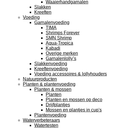
Waaierhandgarnalen
Slakken
Kreeften
Voeding
Garnalenvoeding
TIMA
Shrimps Forever
SMN Shrimp
Aqua-Tropica
Kabadi
Overige merken
Garnalenlolly’s
Slakkenvoeding
Kreeftenvoeding
Voeding accessoires & lollyhouders
Natuurproducten
Planten & plantenvoeding
Planten & mossen
Planten
Planten en mossen op deco
Drijfplantjes
Mossen en plantjes in cup's
Plantenvoeding
Waterverbeteraars
Watertesten