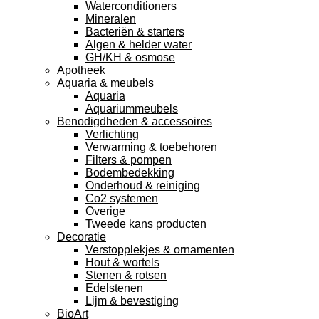
Waterconditioners
Mineralen
Bacteriën & starters
Algen & helder water
GH/KH & osmose
Apotheek
Aquaria & meubels
Aquaria
Aquariummeubels
Benodigdheden & accessoires
Verlichting
Verwarming & toebehoren
Filters & pompen
Bodembedekking
Onderhoud & reiniging
Co2 systemen
Overige
Tweede kans producten
Decoratie
Verstopplekjes & ornamenten
Hout & wortels
Stenen & rotsen
Edelstenen
Lijm & bevestiging
BioArt